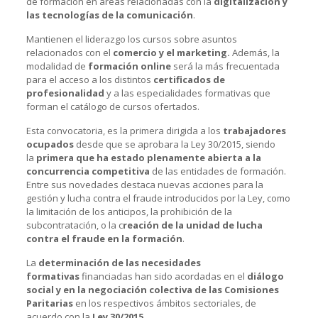
de formación en áreas relacionadas con la
digitalización y
las tecnologías de la comunicación
.
Mantienen el liderazgo los cursos sobre asuntos
relacionados con el
comercio y el marketing.
Además, la
modalidad de
formación online
será la más frecuentada
para el acceso a los distintos
certificados de
profesionalidad
y a las especialidades formativas que
forman el catálogo de cursos ofertados.
Esta convocatoria, es la primera dirigida a los
trabajadores
ocupados
desde que se aprobara la Ley 30/2015, siendo
la
primera que ha estado plenamente abierta a la
concurrencia competitiva
de las entidades de formación.
Entre sus novedades destaca nuevas acciones para la
gestión y lucha contra el fraude introducidos por la Ley, como
la limitación de los anticipos, la prohibición de la
subcontratación, o la c
reación de la unidad de lucha
contra el fraude en la formación
.
La
determinación de las necesidades
formativas
financiadas han sido acordadas en el
diálogo
social y en la negociación colectiva de las Comisiones
Paritarias
en los respectivos ámbitos sectoriales, de
acuerdo con la
Ley 30/2015.