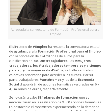
Aprobada la convocatoria de Formación Profesional para el
Empleo
El Ministerio de
#Empleo
ha resuelto la convocatoria estatal
de
ayudas
para la
Formación Profesional para el Empleo
con la concesión de 194 millones de euros para la
cualificación de
735.000 trabajadores
. Las
#mujeres
trabajadoras, los
#trabajadores
temporales y a tiempo
parcial; y los mayores de 45 años
, se hallan entre los
colectivos prioritarios para acceder a los cursos. Por su
parte, trabajadores
#autónomos
y los de la
Economía
Social
dispondrán de acciones formativas valoradas en 6 y
4,5 millones de euros, respectivamente.
Se llevarán a cabo
384 planes de formación
que se
materializarán en la realización de 9.500 acciones formativas.
Es destacable el crecimiento experimentado en la demanda