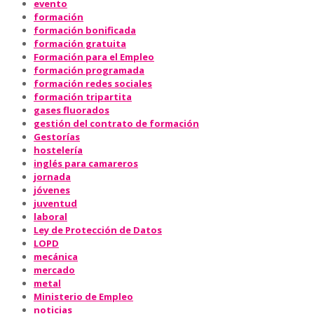
evento
formación
formación bonificada
formación gratuita
Formación para el Empleo
formación programada
formación redes sociales
formación tripartita
gases fluorados
gestión del contrato de formación
Gestorías
hostelería
inglés para camareros
jornada
jóvenes
juventud
laboral
Ley de Protección de Datos
LOPD
mecánica
mercado
metal
Ministerio de Empleo
noticias