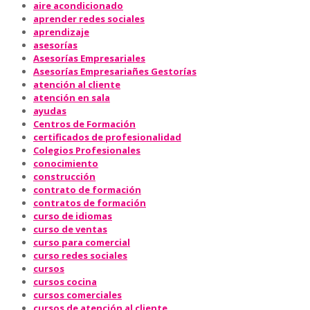
aire acondicionado
aprender redes sociales
aprendizaje
asesorías
Asesorías Empresariales
Asesorías Empresariañes Gestorías
atención al cliente
atención en sala
ayudas
Centros de Formación
certificados de profesionalidad
Colegios Profesionales
conocimiento
construcción
contrato de formación
contratos de formación
curso de idiomas
curso de ventas
curso para comercial
curso redes sociales
cursos
cursos cocina
cursos comerciales
cursos de atención al cliente